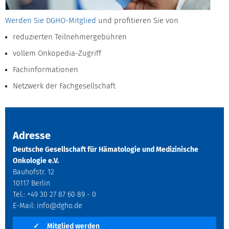
Werden Sie DGHO-Mitglied
und profitieren Sie von
reduzierten Teilnehmergebühren
vollem Onkopedia-Zugriff
Fachinformationen
Netzwerk der Fachgesellschaft
Adresse
Deutsche Gesellschaft für Hämatologie und Medizinische
Onkologie e.V.
Bauhofstr. 12
10117 Berlin
Tel.: +49 30 27 87 60 89 - 0
E-Mail:
info@dgho.de
✓
Mitglied werden